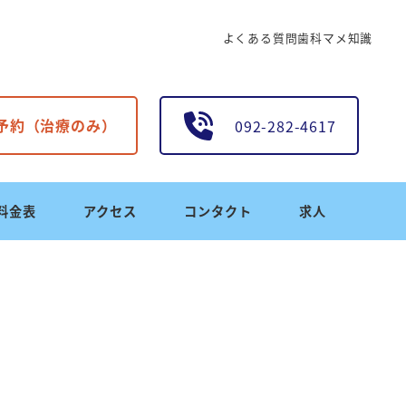
よくある質問
歯科マメ知識
B予約（治療のみ）
092-282-4617
料金表
アクセス
コンタクト
求人