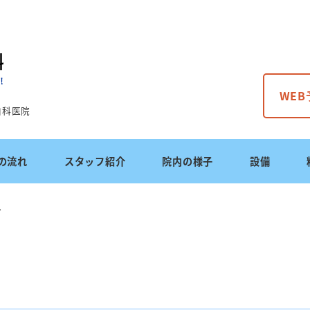
WE
歯科医院
の流れ
スタッフ紹介
院内の様子
設備
へ