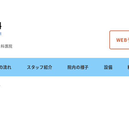
WE
歯科医院
の流れ
スタッフ紹介
院内の様子
設備
せ