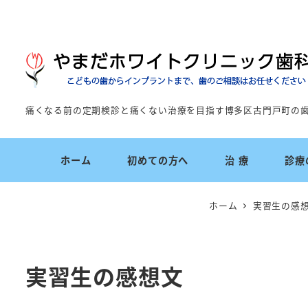
痛くなる前の定期検診と痛くない治療を目指す博多区古門戸町の
ホーム
初めての方へ
治 療
診療
ホーム
実習生の感
実習生の感想文