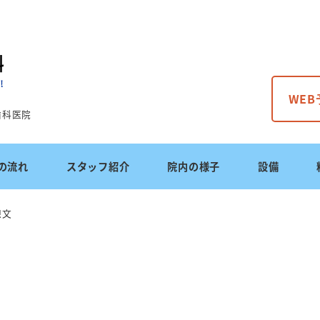
WE
歯科医院
の流れ
スタッフ紹介
院内の様子
設備
想文