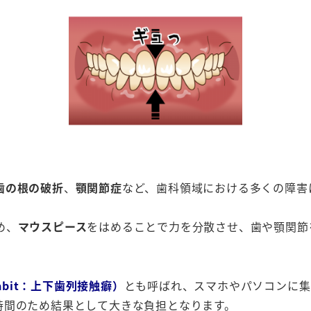
歯の根の破折
、
顎関節症
など、歯科領域における多くの障害
め、
マウスピース
をはめることで力を分散させ、歯や顎関節
g Habit：上下歯列接触癖）
とも呼ばれ、スマホやパソコンに集
時間のため結果として大きな負担となります。