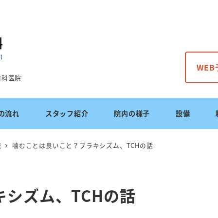
WE
歯科医院
の流れ
スタッフ紹介
院内の様子
設備
識
噛むことは良いこと？ブラキシズム、TCHの話
シズム、TCHの話