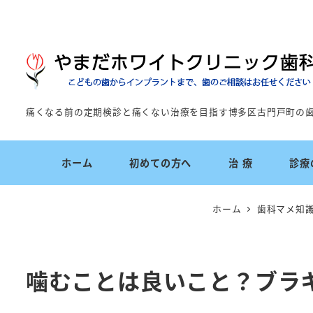
痛くなる前の定期検診と痛くない治療を目指す博多区古門戸町の
ホーム
初めての方へ
治 療
診療
ホーム
歯科マメ知
噛むことは良いこと？ブラキ