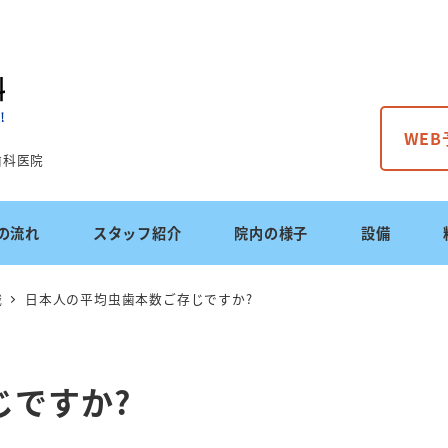
WE
歯科医院
の流れ
スタッフ紹介
院内の様子
設備
識
日本人の平均虫歯本数ご存じですか?
じですか?