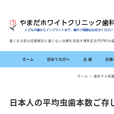
痛くなる前の定期検診と痛くない治療を目指す博多区古門戸町の
ホーム
初めての方へ
治 療
診療
ホーム
歯科マメ知
日本人の平均虫歯本数ご存