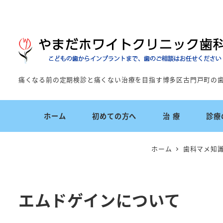
痛くなる前の定期検診と痛くない治療を目指す博多区古門戸町の
ホーム
初めての方へ
治 療
診療
ホーム
歯科マメ知
エムドゲインについて