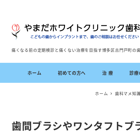
痛くなる前の定期検診と痛くない治療を目指す博多区古門戸町の
ホーム
初めての方へ
治 療
診療
ホーム
歯科マメ知
歯間ブラシやワンタフトブ