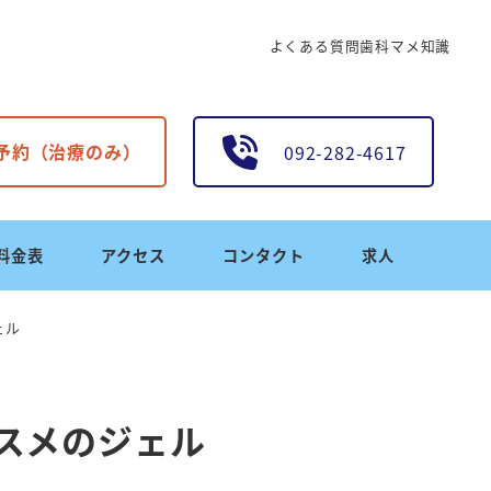
よくある質問
歯科マメ知識
B予約（治療のみ）
092-282-4617
料金表
アクセス
コンタクト
求人
ェル
スメのジェル