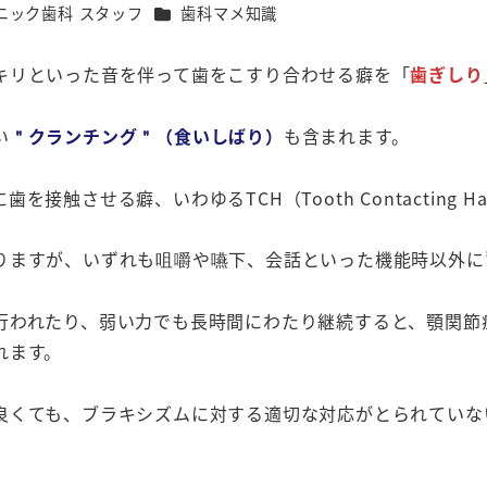
カテゴリー
ニック歯科 スタッフ
歯科マメ知識
キリといった音を伴って歯をこすり合わせる癖を「
歯ぎしり
い
＂クランチング＂（食いしばり）
も含まれます。
させる癖、いわゆるTCH（Tooth Contacting H
りますが、いずれも咀嚼や嚥下、会話といった機能時以外に
行われたり、弱い力でも長時間にわたり継続すると、顎関節
れます。
良くても、ブラキシズムに対する適切な対応がとられていな