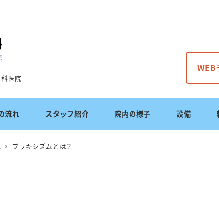
WE
歯科医院
の流れ
スタッフ紹介
院内の様子
設備
識
ブラキシズムとは？