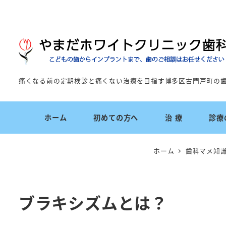
痛くなる前の定期検診と痛くない治療を目指す博多区古門戸町の
ホーム
初めての方へ
治 療
診療
ホーム
歯科マメ知
ブラキシズムとは？