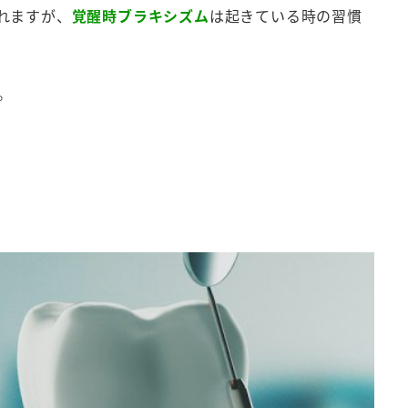
れますが、
覚醒時ブラキシズム
は起きている時の習慣
。