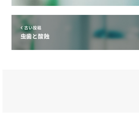
古い投稿
虫歯と酸蝕