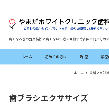
痛くなる前の定期検診と痛くない治療を目指す博多区古門戸町の
ホーム
初めての方へ
治 療
診療
ホーム
歯科マメ知
歯ブラシエクササイズ