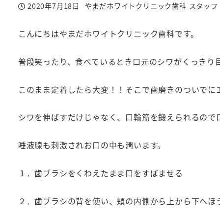
2020年7月18日
やまだホワイトクリニック歯科 スタッフ
投稿日
著
者
こんにちはやまだホワイトクリニック歯科です。
普段笑ったり、食べているとき口元のシワがくっきり
このまま定着したら大変！！そこで歯磨きのついでに
シワを伸ばすだけじゃなく、口輪筋を鍛えられるので
唾液腺も刺激されお口の中も潤います。
１．歯ブラシをくわえたまま口をすぼませる
２．歯ブラシの背を使い、頬の内側から上から下へほう