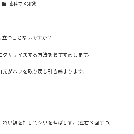
カテゴリー
歯科マメ知識
目立つことないですか？
エクササイズする方法をおすすめします。
口元がハリを取り戻し引き締まります。
れい線を押してシワを伸ばしす。(左右３回ずつ)