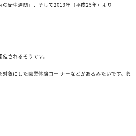
歯の衛生週間」、そして
2013
年（平成
25
年）より
開催されるそうです。
を対象にした職業体験コー ナーなどがあるみたいです。興