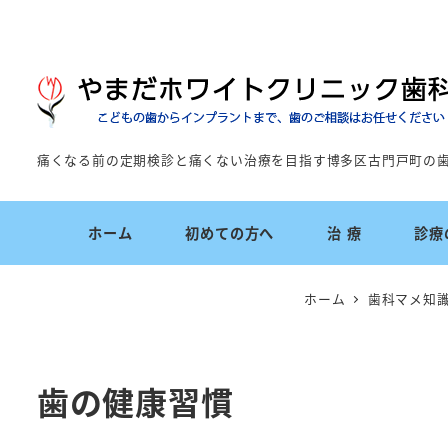
痛くなる前の定期検診と痛くない治療を目指す博多区古門戸町の
ホーム
初めての方へ
治 療
診療
ホーム
歯科マメ知
歯の健康習慣