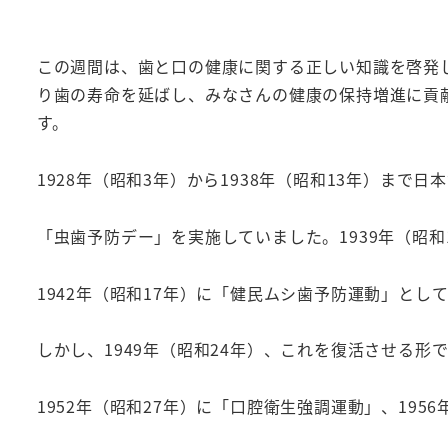
この週間は、歯と口の健康に関する正しい知識を啓発
り歯の寿命を延ばし、みなさんの健康の保持増進に貢
す。
1928
年（昭和
3
年）から
1938
年（昭和
13
年）まで日本
「虫歯予防デー」を実施していました。
1939
年（昭和
1942
年（昭和
17
年）に「健民ムシ歯予防運動」とし
しかし、
1949
年（昭和
24
年）、これを復活させる形
1952
年（昭和
27
年）に「口腔衛生強調運動」、
1956