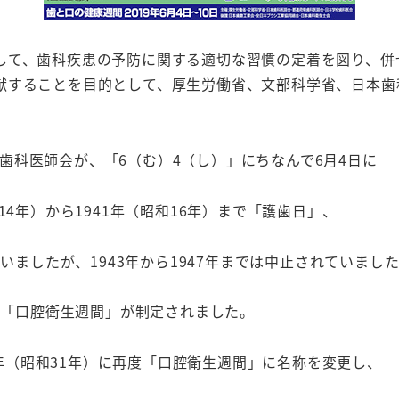
して、歯科疾患の予防に関する適切な習慣の定着を図り、併
献することを目的として、厚生労働省、文部科学省、日本歯
歯科医師会が、「
6
（む）
4
（し）」にちなんで
6
月
4
日に
14
年）から
1941
年（昭和
16
年）まで「護歯日」、
ていましたが、
1943
年から
1947
年までは中止されていまし
で「口腔衛生週間」が制定されました。
年（昭和
31
年）に再度「口腔衛生週間」に名称を変更し、