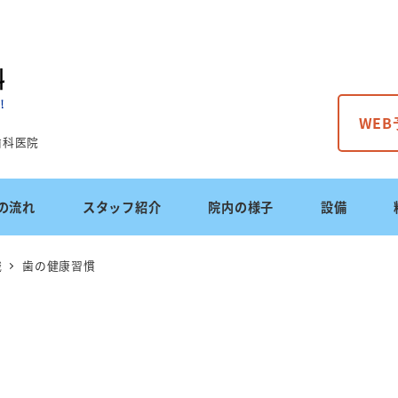
WE
歯科医院
の流れ
スタッフ紹介
院内の様子
設備
識
歯の健康習慣