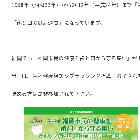
1958
年（昭和
33
年）から
2012
年（平成
24
年）まで「
「歯と口の健康週間」になっています。
福岡でも「福岡市民の健康を歯と口から守る集い」が
当日は、歯科健康相談やブラッシング指導、お子さん
味ある方は是非参加されて下さい。