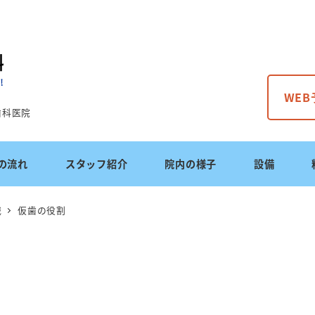
WE
歯科医院
の流れ
スタッフ紹介
院内の様子
設備
識
仮歯の役割