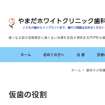
痛くなる前の定期検診と痛くない治療を目指す博多区古門戸町の
ホーム
初めての方へ
治 療
診療
ホーム
歯科マメ知
仮歯の役割